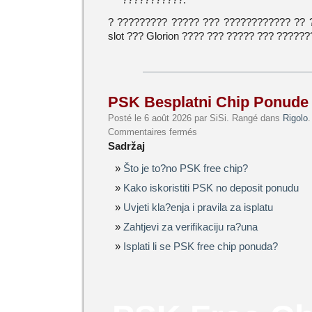
? ????????? ????? ??? ???????????? ?? 
slot ??? Glorion ???? ??? ????? ??? ?????
PSK Besplatni Chip Ponude
Posté le 6 août 2026 par SiSi. Rangé dans
Rigolo
.
sur
Commentaires fermés
PSK
Sadržaj
Besplatni
Chip
Što je to?no PSK free chip?
Ponude
Kako iskoristiti PSK no deposit ponudu
Objašnjene
Uvjeti kla?enja i pravila za isplatu
Zahtjevi za verifikaciju ra?una
Isplati li se PSK free chip ponuda?