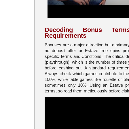
Decoding Bonus Term
Requirements
Bonuses are a major attraction but a primar
no deposit offer or Estave free spins pr
specific Terms and Conditions. The critical d
(playthrough), which is the number of time
before cashing out. A standard requireme
Always check which games contribute to the 
100%, while table games like roulette or bl
sometimes only 10%. Using an Estave pr
terms, so read them meticulously before clai