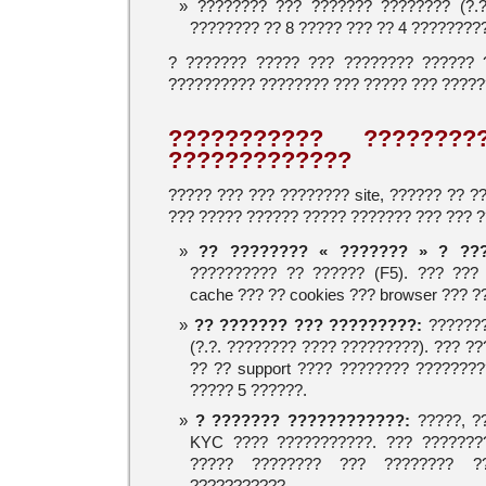
???????? ??? ??????? ???????? (?.
???????? ?? 8 ????? ??? ?? 4 ????????
? ??????? ????? ??? ???????? ?????? 
?????????? ???????? ??? ????? ??? ?????
??????????? ???????
?????????????
????? ??? ??? ???????? site, ?????? ?? 
??? ????? ?????? ????? ??????? ??? ??? 
?? ???????? « ??????? » ? ???
?????????? ?? ?????? (F5). ??? ???
cache ??? ?? cookies ??? browser ??? 
?? ??????? ??? ?????????:
???????
(?.?. ???????? ???? ?????????). ??? ?
?? ?? support ???? ???????? ???????
????? 5 ??????.
? ??????? ????????????:
?????, ?
KYC ???? ???????????. ??? ????????
????? ???????? ??? ???????? ?
???????????.