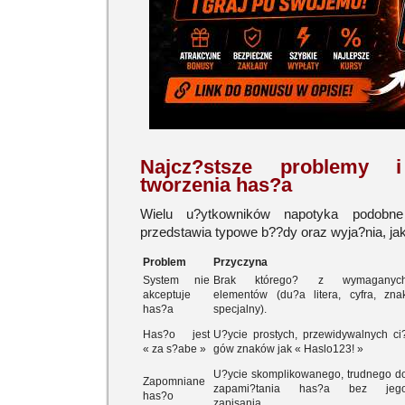
Najcz?stsze problemy 
tworzenia has?a
Wielu u?ytkowników napotyka podobne 
przedstawia typowe b??dy oraz wyja?nia, jak
Problem
Przyczyna
System nie
Brak którego? z wymaganyc
akceptuje
elementów (du?a litera, cyfra, zna
has?a
specjalny).
Has?o jest
U?ycie prostych, przewidywalnych ci
« za s?abe »
gów znaków jak « Haslo123! »
U?ycie skomplikowanego, trudnego d
Zapomniane
zapami?tania has?a bez jeg
has?o
zapisania.