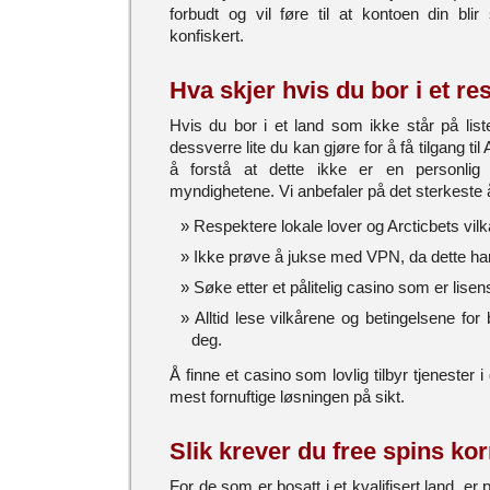
forbudt og vil føre til at kontoen din blir
konfiskert.
Hva skjer hvis du bor i et res
Hvis du bor i et land som ikke står på liste
dessverre lite du kan gjøre for å få tilgang til 
å forstå at dette ikke er en personlig
myndighetene. Vi anbefaler på det sterkeste 
Respektere lokale lover og Arcticbets vilk
Ikke prøve å jukse med VPN, da dette har
Søke etter et pålitelig casino som er lisensie
Alltid lese vilkårene og betingelsene for
deg.
Å finne et casino som lovlig tilbyr tjenester i
mest fornuftige løsningen på sikt.
Slik krever du free spins kor
For de som er bosatt i et kvalifisert land, er