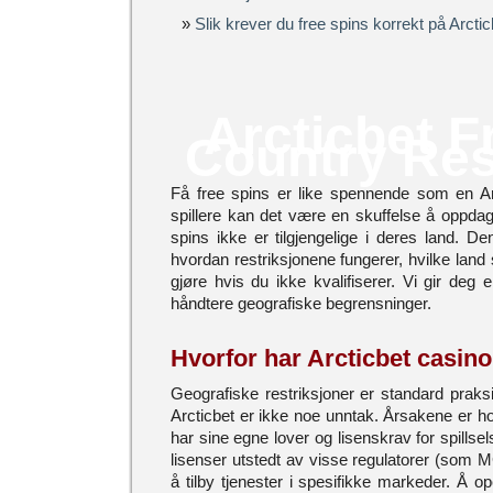
Slik krever du free spins korrekt på Arctic
Arcticbet F
Country Res
Få free spins er like spennende som en A
spillere kan det være en skuffelse å oppdag
spins ikke er tilgjengelige i deres land. Den
hvordan restriksjonene fungerer, hvilke land
gjøre hvis du ikke kvalifiserer. Vi gir deg 
håndtere geografiske begrensninger.
Hvorfor har Arcticbet casino
Geografiske restriksjoner er standard praks
Arcticbet er ikke noe unntak. Årsakene er ho
har sine egne lover og lisenskrav for spillse
lisenser utstedt av visse regulatorer (som MG
å tilby tjenester i spesifikke markeder. Å ope