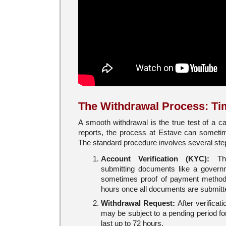
The Withdrawal Process: Ti
A smooth withdrawal is the true test of a cas
reports, the process at Estave can someti
The standard procedure involves several step
Account Verification (KYC):
Thi
submitting documents like a govern
sometimes proof of payment method
hours once all documents are submitte
Withdrawal Request:
After verificati
may be subject to a pending period f
last up to 72 hours.