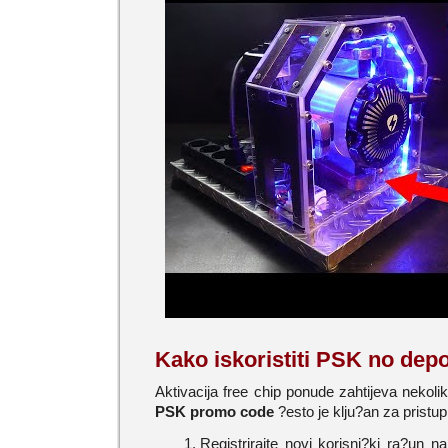
Kako iskoristiti PSK no dep
Aktivacija free chip ponude zahtijeva nekoli
PSK promo code
?esto je klju?an za prist
Registrirajte novi korisni?ki ra?un n