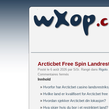
Arcticbet Free Spin Landres
Posté le 6 août 2026 par SiSi. Rangé dans
Rigolo
.
sur
Commentaires fermés
Arcticbet
Innhold
Free
Spin
Hvorfor har Arcticbet casino landsrestrik
Landrestriksjoner
Hvilke land er kvalifisert for Arcticbet free
Hvordan sjekker Arcticbet din lokasjon?
Hva skjer hvis du bor i et restriktert land?