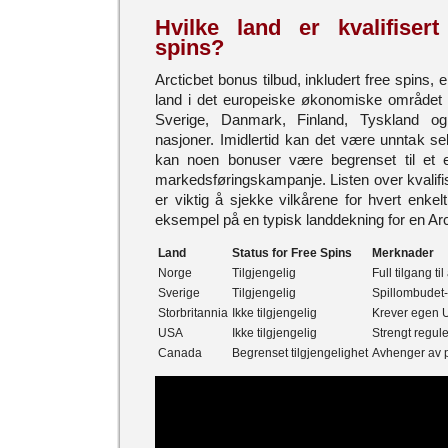
Hvilke land er kvalifisert
spins?
Arcticbet bonus tilbud, inkludert free spins, er
land i det europeiske økonomiske området 
Sverige, Danmark, Finland, Tyskland o
nasjoner. Imidlertid kan det være unntak s
kan noen bonuser være begrenset til et 
markedsføringskampanje. Listen over kvalifi
er viktig å sjekke vilkårene for hvert enkelt
eksempel på en typisk landdekning for en Ar
Land
Status for Free Spins
Merknader
Norge
Tilgjengelig
Full tilgang ti
Sverige
Tilgjengelig
Spillombudet-
Storbritannia
Ikke tilgjengelig
Krever egen 
USA
Ikke tilgjengelig
Strengt regul
Canada
Begrenset tilgjengelighet
Avhenger av 