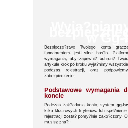
Wyja?niamy
bezpieczne
w Gg-
Bezpiecze?stwo Twojego konta gracza
fundamentem jest silne has?o. Platfo
wymagania, aby zapewni? ochron? Twoi
artykule krok po kroku wyja?nimy wszystkie
podczas rejestracji, oraz podpowiem
zabezpieczenie.
Podstawowe wymagania d
koncie
Podczas zak?adania konta, system
gg-be
kilku kluczowych kryteriów. Ich spe?nieni
rejestracji zosta? pomy?lnie zako?czony. 
musisz zna?: