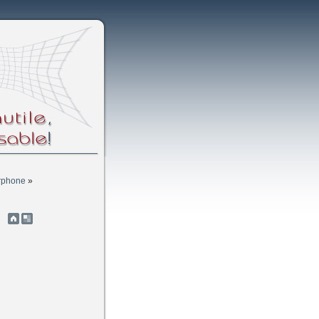
erphone
»