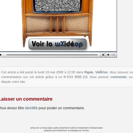
Cet article a été posté le lundi 19 mai 2008 à 12:00 dans
Rigolo
,
VidÃ©os
. Vous pouvez su
commentaires sur cet article grâce à ce fil RSS
RSS 2.0
. Vous pouvez
commenter
, o
depuis votre site.
Laisser un commentaire
ous devez être
identifié
pour poster un commentaire.
wXop est un blog rigolo particulierement inutile et totalement indispensable
propulsé par WordPress et hebergé par
440Net
.