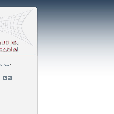
essine…
»