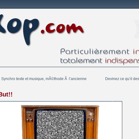
«
Synchro texte et musique, mÃ©thode Ã l’ancienne
Devinez ce qu’il d
But!!