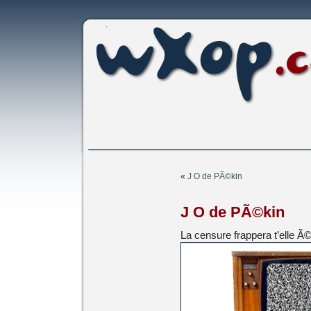
«
J O de PÃ©kin
J O de PÃ©kin
La censure frappera t’elle Ã