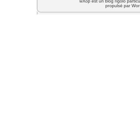
wXop est un blog rigolo particu
propulsé par Wor