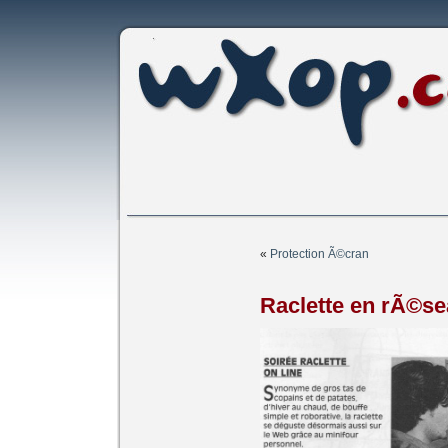
«
Protection Ã©cran
Raclette en rÃ©s